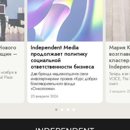
Нового
Independent Media
Мария 
нщин –
продолжает политику
возглав
социальной
кластер
ответственности бизнеса
Indepen
 ноября в
Два бренда медиахолдинга стали
Теперь в ее
al Plaza.
инфопартнерами проекта «Курс добра»
VOICE, The 
благотворительного фонда
очаг».
«Онкологика».
3 февраля 2
25 февраля 2026