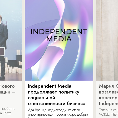
Нового
Independent Media
Мария 
нщин –
продолжает политику
возглав
социальной
кластер
ответственности бизнеса
Indepen
 ноября в
Два бренда медиахолдинга стали
Теперь в ее
al Plaza.
инфопартнерами проекта «Курс добра»
VOICE, The 