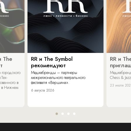
и The
RR и The Symbol
RR и Th
т
рекомендуют
пригла
 городского
Медиабренды – партнеры
Медиабренд
«Тех-
межрегионального театрального
Chess & Jaz
ованного в
фестиваля «Вершина».
23 июля 20
 в Нижнем
6 августа 2026