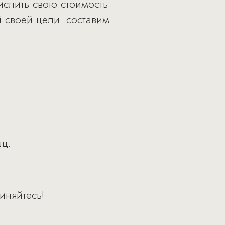
числить свою стоимость
й своей цели: составим
.
ц.
иняйтесь!