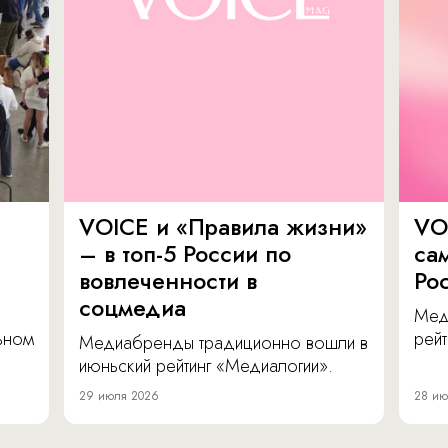
VOICE и «Правила жизни»
VO
– в топ-5 России по
са
вовлеченности в
Ро
соцмедиа
Мед
льном
рейт
Медиабренды традиционно вошли в
июньский рейтинг «Медиалогии».
29 июля 2026
28 ию