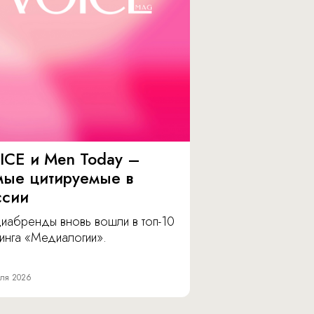
ICE и Men Today –
мые цитируемые в
ссии
иабренды вновь вошли в топ-10
инга «Медиалогии».
ля 2026