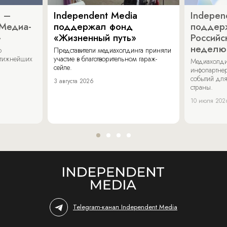
a –
Independent Media
Indepen
«Медиа-
поддержал фонд
поддер
»
«Жизненный путь»
Российс
неделю
о
Представители медиахолдинга приняли
стижнейших
участие в благотворительном гараж-
Медиахолди
сейле.
инфопартнер
событий для
3 августа 2026
страны.
10 июля 202
Telegram-канал Independent Media