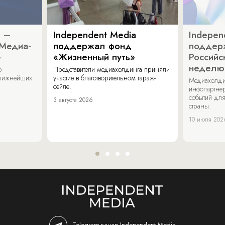
a –
Independent Media
Indepen
«Медиа-
поддержал фонд
поддер
»
«Жизненный путь»
Российс
неделю
о
Представители медиахолдинга приняли
стижнейших
участие в благотворительном гараж-
Медиахолди
сейле.
инфопартнер
событий для
3 августа 2026
страны.
10 июля 202
Telegram-канал Independent Media