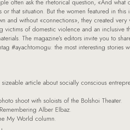
ople often ask the rhetorical question, «And what 
s or that situation. But the women featured in this 
own and without «connections», they created very
g victims of domestic violence and an inclusive t
erials. The magazine’s editors invite you to sh
htag #ayachtomogu: the most interesting stories w
a sizeable article about socially conscious entrep
hoto shoot with soloists of the Bolshoi Theater.
: Remembering Alber Elbaz.
 the My World column.