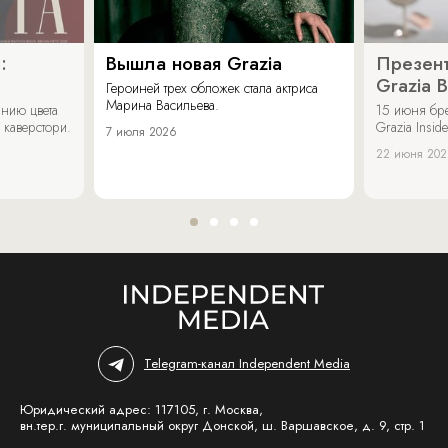
:
Вышла новая Grazia
Презент
Grazia 
Героиней трех обложек стала актриса
Марина Васильева.
нию цвета
15 июня бр
 каверстори.
Grazia Inside
7 июля 2026
22 июня 20
Telegram-канал Independent Media
Юридический адрес: 117105, г. Москва,
вн.тер.г. муниципальный округ Донской, ш. Варшавское, д. 9, стр. 1