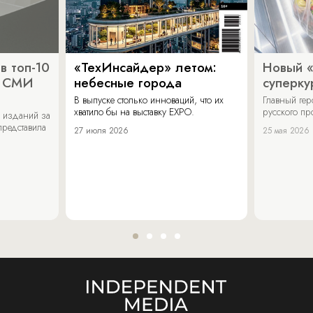
в топ-10
«ТехИнсайдер» летом:
Новый 
х СМИ
небесные города
суперку
В выпуске столько инноваций, что их
Главный ге
хватило бы на выставку EXPO.
русского п
 изданий за
представила
27 июля 2026
25 мая 2026