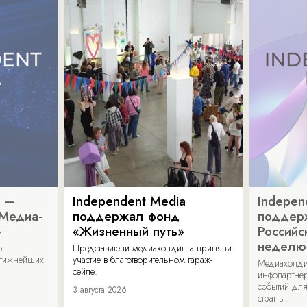
a –
Independent Media
Indepen
«Медиа-
поддержал фонд
поддер
»
«Жизненный путь»
Российс
неделю
о
Представители медиахолдинга приняли
стижнейших
участие в благотворительном гараж-
Медиахолди
сейле.
инфопартнер
событий для
3 августа 2026
страны.