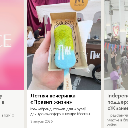
y –
Летняя вечеринка
Indepen
 в
«Правил жизни»
поддер
«Жизнен
Медиабренд создал для друзей
дачную атмосферу в центре Москвы.
в топ-10
Представит
участие в бл
3 августа 2026
сейле.