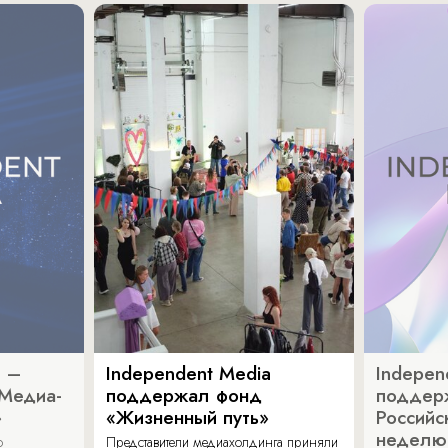
a –
Independent Media
Indepen
«Медиа-
поддержал фонд
поддер
»
«Жизненный путь»
Российс
неделю
о
Представители медиахолдинга приняли