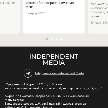
стижнейших
участие в благотворительном гараж-
Медиахолди
сейле.
инфопартнер
событий для
3 августа 2026
страны.
10 июля 202
Telegram-канал Independent Media
Юридический адрес: 117105, г. Москва,
вн.тер.г. муниципальный округ Донской, ш. Варшавское, д. 9, стр. 1
Адрес для доставки корреспонденции: БЦ «Даниловская
Мануфактура»,
Варшавское шоссе, д.9, стр.1 (южный подъезд корпуса
«Мещерин»), Independent Media