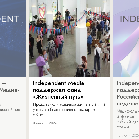
a –
Independent Media
Indepen
«Медиа-
поддержал фонд
поддер
»
«Жизненный путь»
Российс
неделю
о
Представители медиахолдинга приняли
стижнейших
участие в благотворительном гараж-
Медиахолди
сейле.
инфопартнер
событий для
3 августа 2026
страны.
10 июля 202