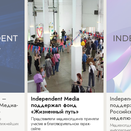
a –
Independent Media
Indepen
«Медиа-
поддержал фонд
поддер
»
«Жизненный путь»
Российс
неделю
о
Представители медиахолдинга приняли
стижнейших
участие в благотворительном гараж-
Медиахолди
сейле.
инфопартнер