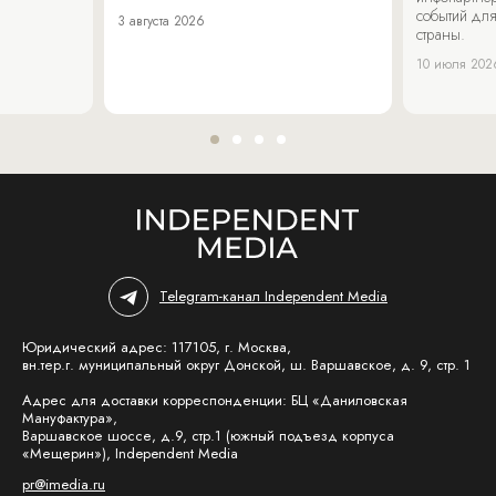
событий для
3 августа 2026
страны.
10 июля 202
Telegram-канал Independent Media
Юридический адрес: 117105, г. Москва,
вн.тер.г. муниципальный округ Донской, ш. Варшавское, д. 9, стр. 1
Адрес для доставки корреспонденции: БЦ «Даниловская
Мануфактура»,
Варшавское шоссе, д.9, стр.1 (южный подъезд корпуса
«Мещерин»), Independent Media
pr@imedia.ru