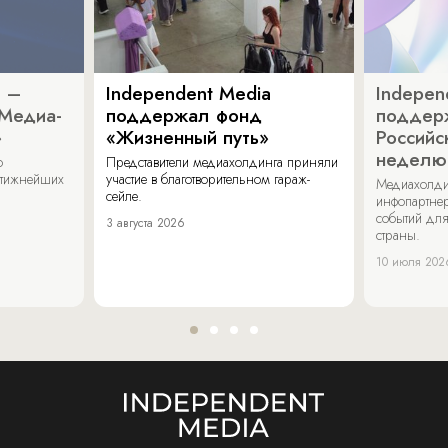
a –
Independent Media
Indepen
«Медиа-
поддержал фонд
поддер
»
«Жизненный путь»
Российс
неделю
о
Представители медиахолдинга приняли
стижнейших
участие в благотворительном гараж-
Медиахолди
сейле.
инфопартнер
событий для
3 августа 2026
страны.
10 июля 202