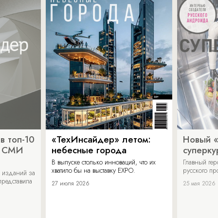
в топ-10
«ТехИнсайдер» летом:
Новый 
х СМИ
небесные города
суперку
В выпуске столько инноваций, что их
Главный ге
хватило бы на выставку EXPO.
русского п
 изданий за
представила
27 июля 2026
25 мая 2026