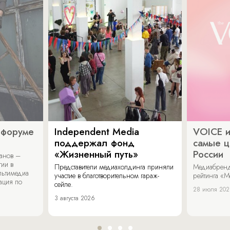
офоруме
Independent Media
VOICE и
поддержал фонд
самые ц
«Жизненный путь»
России
ванов –
гии в
Представители медиахолдинга приняли
Медиабренд
льтимедиа
участие в благотворительном гараж-
рейтинга «М
ация по
сейле.
28 июля 20
3 августа 2026