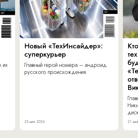
Новый «ТехИнсайдер»:
Кто
суперкурьер
те
бу
о их
Главный герой номера – андроид
«Т
русского происхождения.
от
Ви
Глав
Ник
диск
25 мая 2026
21 ма