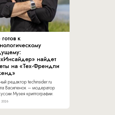
 готов к
хнологическому
дущему:
ехИнсайдер» найдет
веты на «Тех-Френдли
кенд»
ный редактор techinsider.ru
ита Василенок – модератор
уссии Музея криптографии.
я 2026