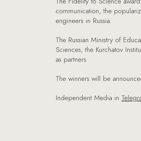
The Fidelity to Science award 
communication, the popularizat
engineers in Russia.
The Russian Ministry of Educa
Sciences, the Kurchatov Insti
as partners.
The winners will be announc
Independent Media in
Teleg