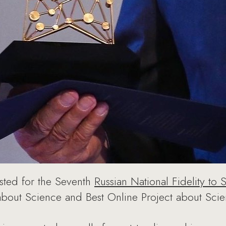
isted for the Seventh
Russian National Fidelity to
about Science and Best Online Project about Scie