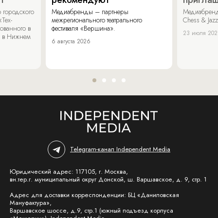
 городского
Медиабренды – партнеры
Медиабренд
«Тех-
межрегионального театрального
Chess & Jaz
ованного в
фестиваля «Вершина».
23 июля 20
 в Нижнем
6 августа 2026
Telegram-канал Independent Media
Юридический адрес: 117105, г. Москва,
вн.тер.г. муниципальный округ Донской, ш. Варшавское, д. 9, стр. 1
Адрес для доставки корреспонденции: БЦ «Даниловская
Мануфактура»,
Варшавское шоссе, д.9, стр.1 (южный подъезд корпуса