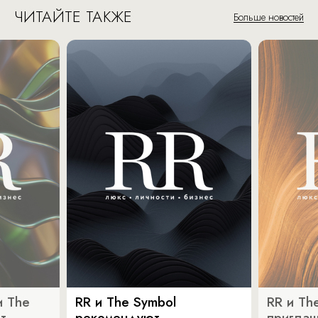
ЧИТАЙТЕ ТАКЖЕ
Больше новостей
и The
RR и The Symbol
RR и Th
т
рекомендуют
пригла