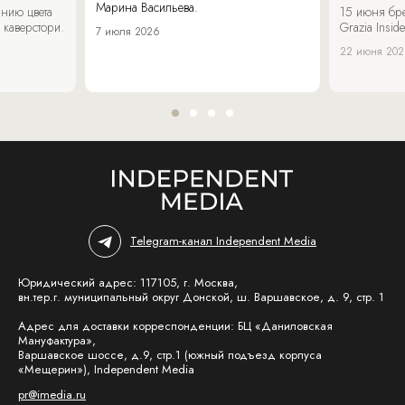
Марина Васильева.
нию цвета
15 июня бр
 каверстори.
Grazia Inside
7 июля 2026
22 июня 20
Telegram-канал Independent Media
Юридический адрес: 117105, г. Москва,
вн.тер.г. муниципальный округ Донской, ш. Варшавское, д. 9, стр. 1
Адрес для доставки корреспонденции: БЦ «Даниловская
Мануфактура»,
Варшавское шоссе, д.9, стр.1 (южный подъезд корпуса
«Мещерин»), Independent Media
pr@imedia.ru