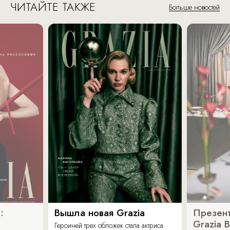
ЧИТАЙТЕ ТАКЖЕ
Больше новостей
:
Вышла новая Grazia
Презент
Grazia 
Героиней трех обложек стала актриса