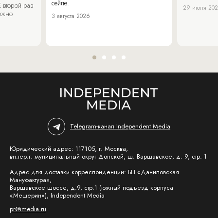
сейле.
 второй раз
29 июля 20
можно
3 августа 2026
Telegram-канал Independent Media
Юридический адрес: 117105, г. Москва,
вн.тер.г. муниципальный округ Донской, ш. Варшавское, д. 9, стр. 1
Адрес для доставки корреспонденции: БЦ «Даниловская
Мануфактура»,
Варшавское шоссе, д.9, стр.1 (южный подъезд корпуса
«Мещерин»), Independent Media
pr@imedia.ru