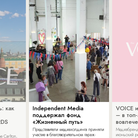
: как
Independent Media
VOICE и
поддержал фонд
– в топ
RDS
«Жизненный путь»
вовлече
Представители медиахолдинга приняли
Медиабренд
участие в благотворительном гараж-
июньский р
 Carlton,