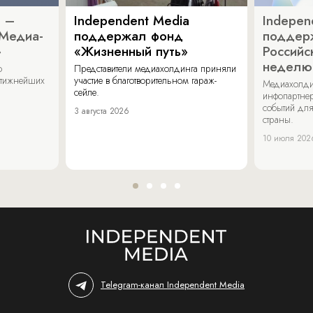
a –
Independent Media
Indepen
«Медиа-
поддержал фонд
поддер
»
«Жизненный путь»
Российс
неделю
о
Представители медиахолдинга приняли
стижнейших
участие в благотворительном гараж-
Медиахолди
сейле.
инфопартнер
событий для
3 августа 2026
страны.
10 июля 202
Telegram-канал Independent Media