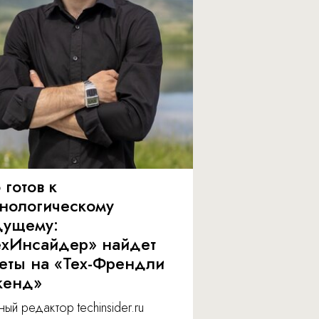
 готов к
хнологическому
дущему:
ехИнсайдер» найдет
веты на «Тех-Френдли
кенд»
ный редактор techinsider.ru