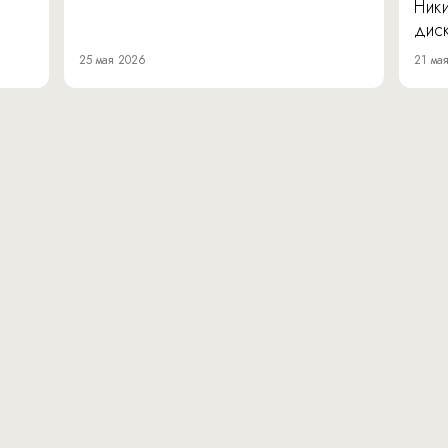
Ник
диск
25 мая 2026
21 ма