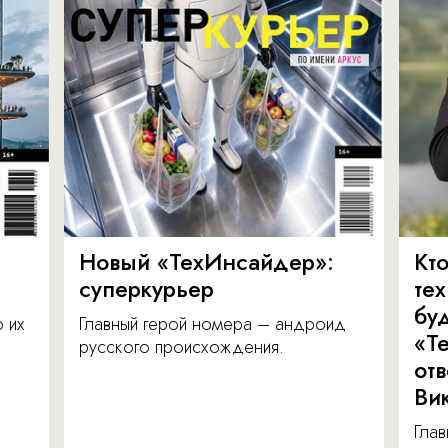
Новый «ТехИнсайдер»:
Кто
суперкурьер
те
бу
о их
Главный герой номера – андроид
«Т
русского происхождения.
от
Ви
Глав