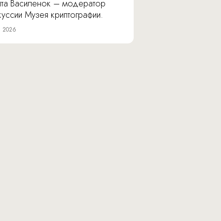
ита Василенок – модератор
уссии Музея криптографии.
я 2026