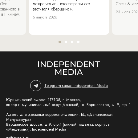
«Тех-
межрегионального театрального
Chess & Jaz
ованного в
фестиваля «Вершина».
23 июля 20
 в Нижнем
6 августа 2026
Telegram-канал Independent Media
Юридический адрес: 117105, г. Москва,
вн.тер.г. муниципальный округ Донской, ш. Варшавское, д. 9, стр. 1
Адрес для доставки корреспонденции: БЦ «Даниловская
Мануфактура»,
Варшавское шоссе, д.9, стр.1 (южный подъезд корпуса
«Мещерин»), Independent Media
pr@imedia.ru