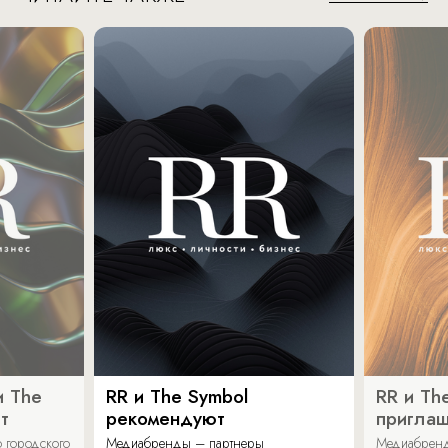
и The
RR и The Symbol
RR и Th
т
рекомендуют
пригла
 городского
Медиабренды – партнеры
Медиабренд