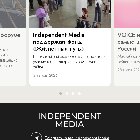
офоруме
Independent Media
VOICE и
поддержал фонд
самые ц
«Жизненный путь»
России
ванов –
гии в
Представители медиахолдинга приняли
Медиабренд
льтимедиа
участие в благотворительном гараж-
рейтинга «М
ация по
сейле.
28 июля 20
3 августа 2026
Telegram-канал Independent Media