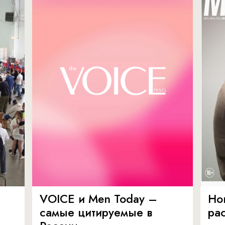
VOICE и Men Today –
Но
самые цитируемые в
ра