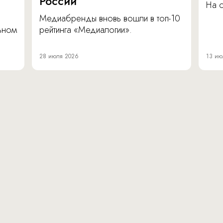
России
На 
Медиабренды вновь вошли в топ-10
льном
рейтинга «Медиалогии».
28 июля 2026
13 ию