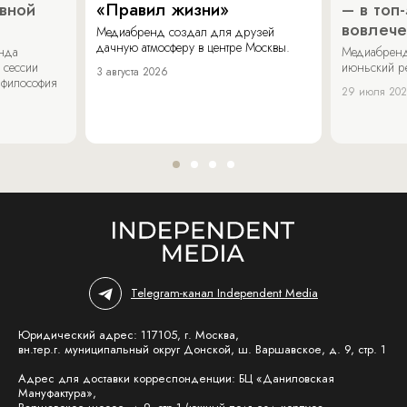
ивной
«Правил жизни»
– в топ
вовлече
Медиабренд создал для друзей
дачную атмосферу в центре Москвы.
енда
Медиабренд
 сессии
июньский р
3 августа 2026
 философия
29 июля 20
Telegram-канал Independent Media
Юридический адрес: 117105, г. Москва,
вн.тер.г. муниципальный округ Донской, ш. Варшавское, д. 9, стр. 1
Адрес для доставки корреспонденции: БЦ «Даниловская
Мануфактура»,