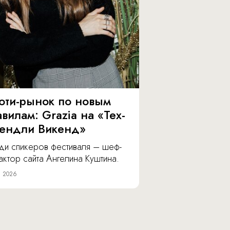
юти-рынок по новым
вилам: Grazia на «Тех-
ендли Викенд»
ди спикеров фестиваля – шеф-
ктор сайта Ангелина Куштина.
я 2026