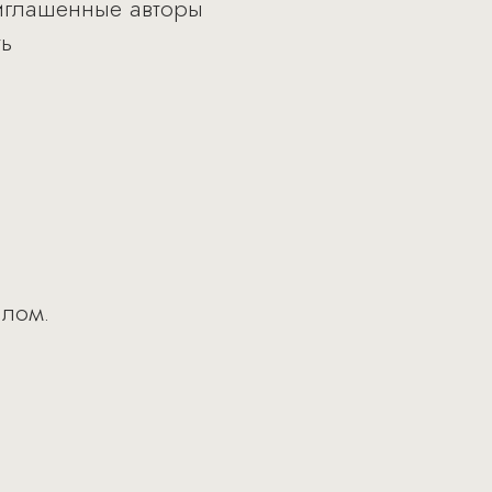
риглашенные авторы
ть
алом.