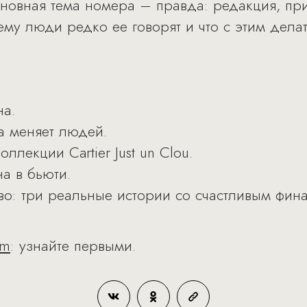
сновная тема номера – правда: редакция, п
му люди редко ее говорят и что с этим дела
на.
да меняет людей.
лекции Cartier Just un Clou.
на в бьюти.
во: три реальные истории со счастливым фин
am
: узнайте первыми.​