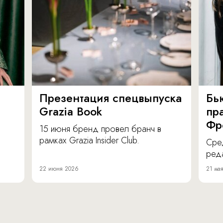
Презентация спецвыпуска
Бь
Grazia Book
пра
Фр
15 июня бренд провел бранч в
рамках Grazia Insider Club.
Сре
реда
22 июня 2026
21 ма