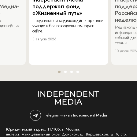
«Медиа-
поддержал фонд
поддер
»
«Жизненный путь»
Российс
неделю
о
Представители медиахолдинга приняли
стижнейших
участие в благотворительном гараж-
Медиахолди
сейле.
инфопартнер
событий для
3 августа 2026
страны.
10 июля 202
Telegram-канал Independent Media
Юридический адрес: 117105, г. Москва,
вн.тер.г. муниципальный округ Донской, ш. Варшавское, д. 9, стр. 1