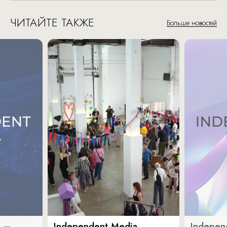
ЧИТАЙТЕ ТАКЖЕ
Больше новостей
a –
Independent Media
Indepen