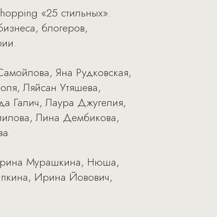
opping «25 стильных».
бизнеса, блогеров,
рии.
амойлова, Яна Рудковская,
оля, Ляйсан Утяшева,
Ида Галич, Лаура Джугелия,
пилова, Лина Дембикова,
ва.
арина Мурашкина, Нюша,
пкина, Ирина Йовович,