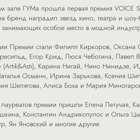
м зале ГУМа прошла первая премия VOICE Sh
на бренд наградил звезд кино, театра и шоу-
, занимающих особое место в модной индуст
ии Премии стали Филипп Киркоров, Оксана С
есильд, Егор Крид, Люся Чеботина, Павел В
 (Artik&Asti), Карина Нигай, Нино Нинидзе, 
Наталья Османн, Ирина Зарькова, Ксения Ши
рия Шелягова, Алиса Боха и Мария Миногаро
лауреатов премии пришли Елена Летучая, К
кина, Константин Андрикопулос и Ольга Цы
р, Ян Яновский и многие другие.