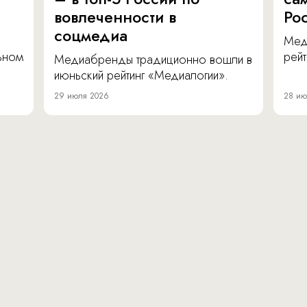
вовлеченности в
Ро
соцмедиа
Мед
льном
рейт
Медиабренды традиционно вошли в
июньский рейтинг «Медиалогии».
29 июля 2026
28 ию