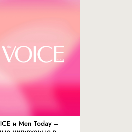
ICE и Men Today –
мые цитируемые в