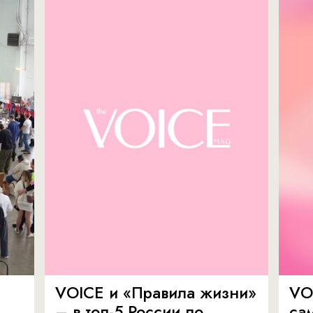
VOICE и «Правила жизни»
VO
– в топ-5 России по
са