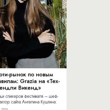
юти-рынок по новым
вилам: Grazia на «Тех-
ендли Викенд»
ди спикеров фестиваля – шеф-
ктор сайта Ангелина Куштина.
я 2026