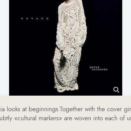
ia looks at beginnings.Together with the cover gir
btly «cultural markers» are woven into each of u