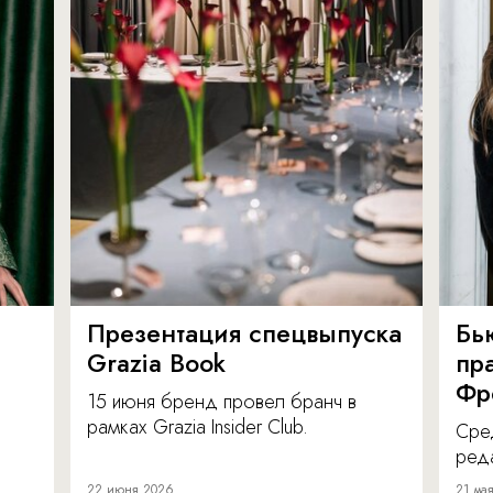
Презентация спецвыпуска
Бь
Grazia Book
пра
Фр
15 июня бренд провел бранч в
рамках Grazia Insider Club.
Сре
реда
22 июня 2026
21 ма