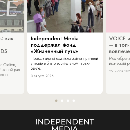
: как
Independent Media
VOICE и
поддержал фонд
– в топ
RDS
«Жизненный путь»
вовлече
Представители медиахолдинга приняли
Медиабренд
участие в благотворительном гараж-
июньский р
 Carlton,
сейле.
 второй раз
29 июля 20
можно
3 августа 2026