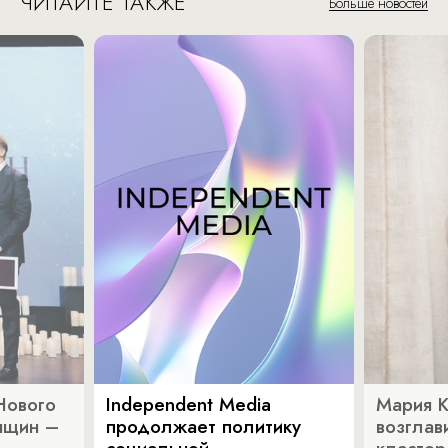
ЧИТАЙТЕ ТАКЖЕ
Больше новостей
Нового
Independent Media
Мария 
нщин –
продолжает политику
возглав