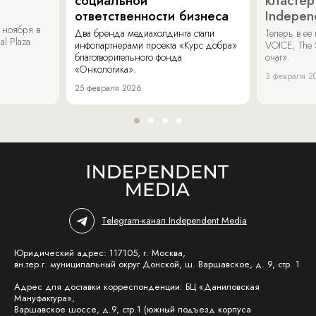
социальной
кластер
ответственности бизнеса
Indepen
 ноября в
Два бренда медиахолдинга стали
Теперь в ее
al Plaza.
инфопартнерами проекта «Курс добра»
VOICE, The 
благотворительного фонда
очаг».
«Онкологика».
3 февраля 2
25 февраля 2026
Telegram-канал Independent Media
Юридический адрес: 117105, г. Москва,
вн.тер.г. муниципальный округ Донской, ш. Варшавское, д. 9, стр. 1
Адрес для доставки корреспонденции: БЦ «Даниловская
Мануфактура»,
Варшавское шоссе, д.9, стр.1 (южный подъезд корпуса