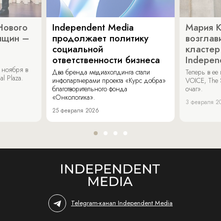
Нового
Independent Media
Мария 
нщин –
продолжает политику
возглав
социальной
кластер
ответственности бизнеса
Indepen
 ноября в
Два бренда медиахолдинга стали
Теперь в ее
al Plaza.
инфопартнерами проекта «Курс добра»
VOICE, The 
благотворительного фонда
очаг».
«Онкологика».
3 февраля 2
25 февраля 2026
Telegram-канал Independent Media