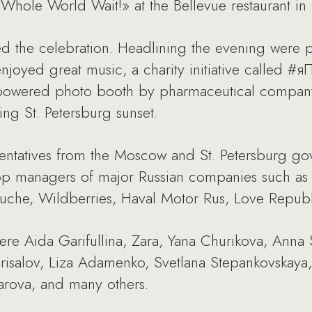
e Whole World Wait!» at the Bellevue restaurant i
d the celebration. Headlining the evening were 
joyed great music, a charity initiative called #
-powered photo booth by pharmaceutical compan
ing St. Petersburg sunset.
sentatives from the Moscow and St. Petersburg go
op managers of major Russian companies such a
uche, Wildberries, Haval Motor Rus, Love Republ
ere Aida Garifullina, Zara, Yana Churikova, Ann
risalov, Liza Adamenko, Svetlana Stepankovskaya, 
arova, and many others.