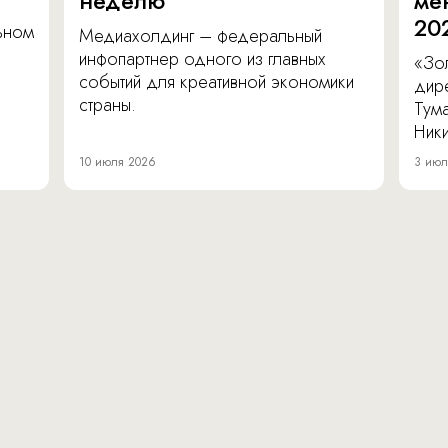
неделю
ме
20
льном
Медиахолдинг – федеральный
инфопартнер одного из главных
«Зол
событий для креативной экономики
дир
страны.
Тум
Ник
10 июля 2026
3 июл