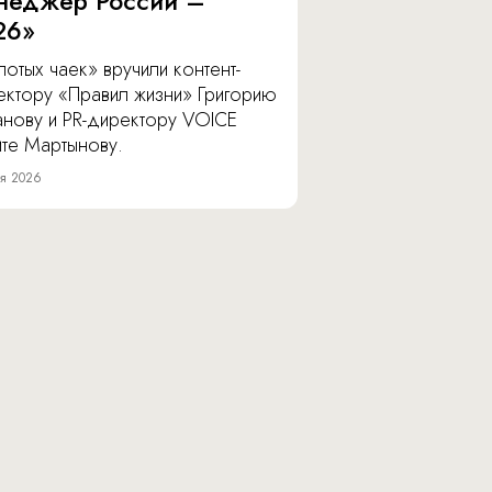
неджер России –
26»
отых чаек» вручили контент-
ектору «Правил жизни» Григорию
анову и PR-директору VOICE
ите Мартынову.
я 2026