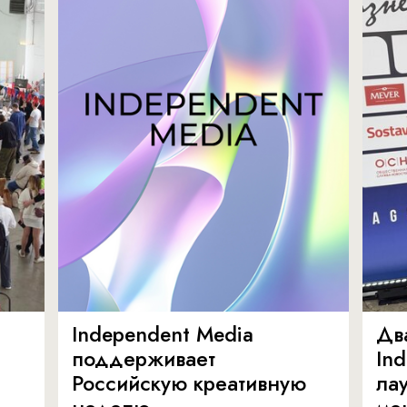
Independent Media
Дв
поддерживает
In
Российскую креативную
ла