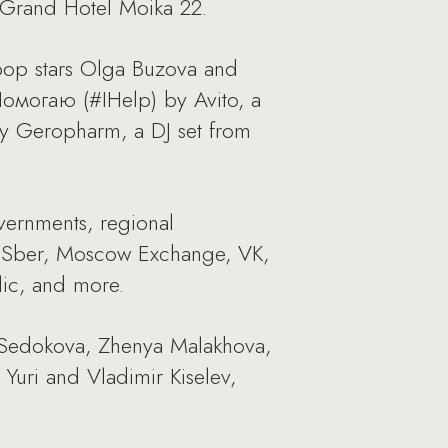
n Grand Hotel Moika 22.
pop stars Olga Buzova and
яПомогаю (#IHelp) by Avito, a
y Geropharm, a DJ set from
vernments, regional
s Sber, Moscow Exchange, VK,
ic, and more.
a Sedokova, Zhenya Malakhova,
Yuri and Vladimir Kiselev,