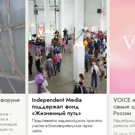
офоруме
Independent Media
VOICE и
поддержал фонд
самые ц
«Жизненный путь»
России
ванов –
гии в
Представители медиахолдинга приняли
Медиабренд
льтимедиа
участие в благотворительном гараж-
рейтинга «М
ация по
сейле.
28 июля 20