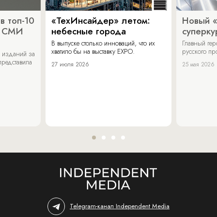
в топ-10
«ТехИнсайдер» летом:
Новый 
х СМИ
небесные города
суперку
В выпуске столько инноваций, что их
Главный ге
хватило бы на выставку EXPO.
русского п
 изданий за
представила
27 июля 2026
25 мая 2026
Telegram-канал Independent Media