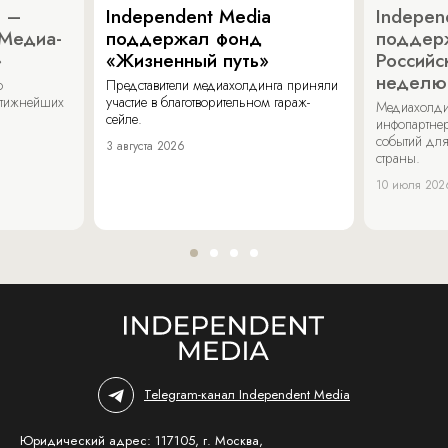
a –
Independent Media
Indepen
«Медиа-
поддержал фонд
поддер
»
«Жизненный путь»
Российс
неделю
о
Представители медиахолдинга приняли
стижнейших
участие в благотворительном гараж-
Медиахолди
сейле.
инфопартнер
событий для
3 августа 2026
страны.
10 июля 202
Telegram-канал Independent Media
Юридический адрес: 117105, г. Москва,