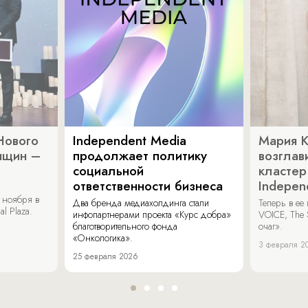
Нового
Independent Media
Мария 
нщин –
продолжает политику
возглав
социальной
кластер
ответственности бизнеса
Indepen
 ноября в
Два бренда медиахолдинга стали
Теперь в ее
al Plaza.
инфопартнерами проекта «Курс добра»
VOICE, The 
благотворительного фонда
очаг».
«Онкологика».
3 февраля 2
25 февраля 2026