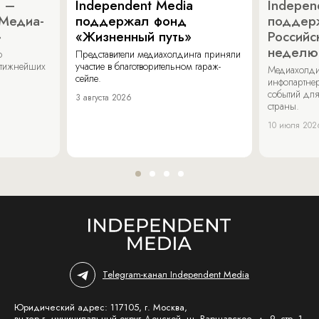
a –
Independent Media
Indepen
«Медиа-
поддержал фонд
поддер
»
«Жизненный путь»
Российс
неделю
о
Представители медиахолдинга приняли
стижнейших
участие в благотворительном гараж-
Медиахолди
сейле.
инфопартнер
событий для
3 августа 2026
страны.
10 июля 202
Telegram-канал Independent Media
Юридический адрес: 117105, г. Москва,
вн.тер.г. муниципальный округ Донской, ш. Варшавское, д. 9, стр. 1