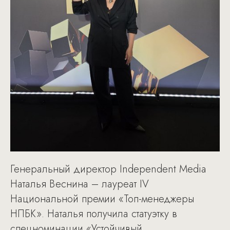
Генеральный директор Independent Media
Наталья Веснина – лауреат IV
Национальной премии «Топ-менеджеры
НПБК». Наталья получила статуэтку в
спецноминации «Устойчивый