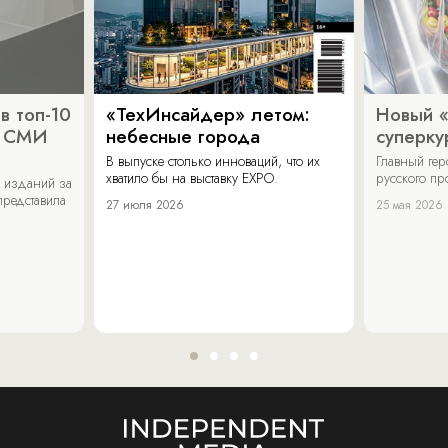
в топ-10
«ТехИнсайдер» летом:
Новый 
х СМИ
небесные города
суперку
В выпуске столько инноваций, что их
Главный ге
хватило бы на выставку EXPO.
русского п
 изданий за
представила
27 июля 2026
25 мая 2026