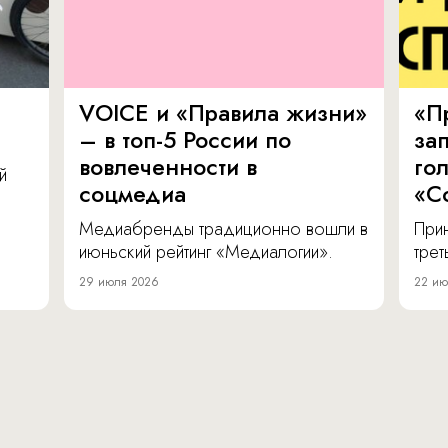
VOICE и «Правила жизни»
«П
– в топ-5 России по
за
вовлеченности в
го
й
соцмедиа
«С
Медиабренды традиционно вошли в
Прин
июньский рейтинг «Медиалогии».
тре
29 июля 2026
22 ию