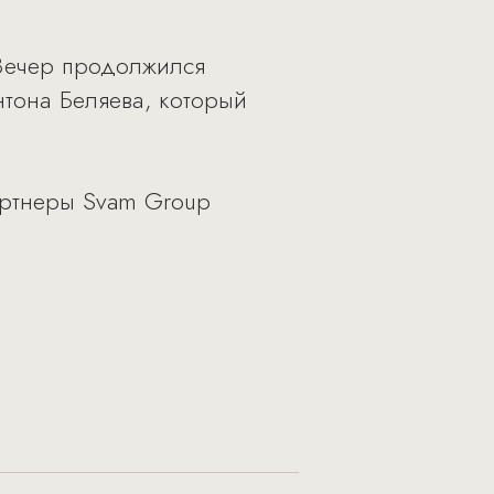
 Вечер продолжился
нтона Беляева, который
артнеры Svam Group