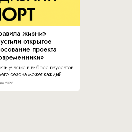
равила жизни»
пустили открытое
лосование проекта
овременники»
ять участие в выборе лауреатов
тьего сезона может каждый.
ля 2026