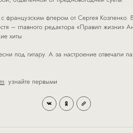
т с французским флером от Сергея Козленко.
остя – главного редактора «Правил жизни» А
ие хиты.
сни под гитару. А за настроение отвечали п
am
: узнайте первыми