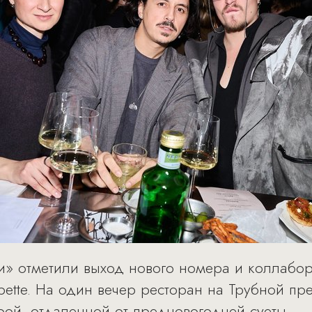
и» отметили выход нового номера и коллабо
mpette. На один вечер ресторан на Трубной п
рой, отдаленной от предновогодней суеты.