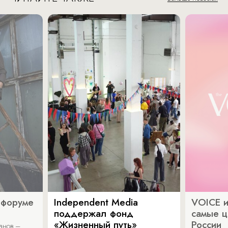
офоруме
Independent Media
VOICE и
поддержал фонд
самые ц
«Жизненный путь»
России
ванов –