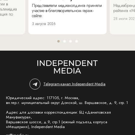
гии в
Представители медиахолдинга приняли
Медиабренд
льтимедиа
участие в благотворительном гараж-
рейтинга «М
ация по
сейле.
28 июля 20
3 августа 2026
Telegram-канал Independent Media
Юридический адрес: 117105, г. Москва,
вн.тер.г. муниципальный округ Донской, ш. Варшавское, д. 9, стр. 1
Адрес для доставки корреспонденции: БЦ «Даниловская
Мануфактура»,
Варшавское шоссе, д.9, стр.1 (южный подъезд корпуса
«Мещерин»), Independent Media