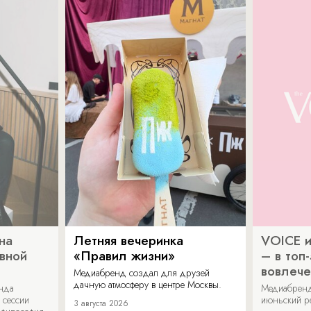
на
Летняя вечеринка
VOICE и
ивной
«Правил жизни»
– в топ
вовлече
Медиабренд создал для друзей
дачную атмосферу в центре Москвы.
енда
Медиабренд
 сессии
июньский р
3 августа 2026