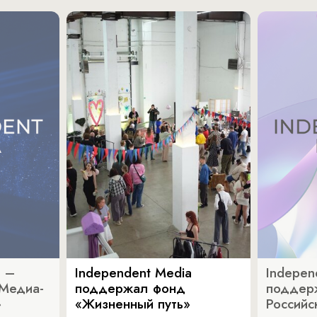
a –
Independent Media
Indepen
«Медиа-
поддержал фонд
поддер
»
«Жизненный путь»
Российс