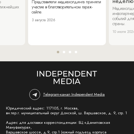
неделю
о
Представители медиахолдинга приняли
стижнейших
участие в благотворительном гараж-
Медиахолди
сейле.
инфопартнер
событий для
3 августа 2026
страны.
10 июля 202
Telegram-канал Independent Media
Юридический адрес: 117105, г. Москва,
вн.тер.г. муниципальный округ Донской, ш. Варшавское, д. 9, стр. 1
Адрес для доставки корреспонденции: БЦ «Даниловская
Мануфактура»,
Варшавское шоссе, д.9, стр.1 (южный подъезд корпуса