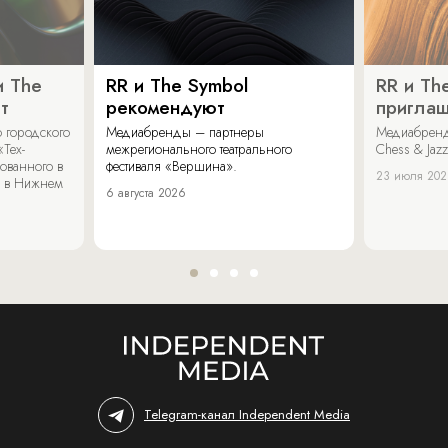
и The
RR и The Symbol
RR и Th
т
рекомендуют
пригла
 городского
Медиабренды – партнеры
Медиабренд
«Тех-
межрегионального театрального
Chess & Jaz
ованного в
фестиваля «Вершина».
23 июля 20
 в Нижнем
6 августа 2026
Telegram-канал Independent Media