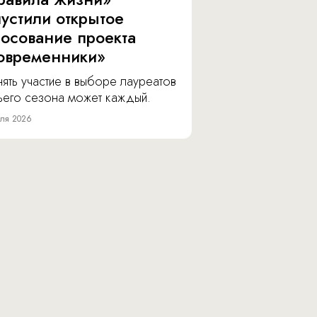
пустили открытое
лосование проекта
овременники»
ять участие в выборе лауреатов
тьего сезона может каждый.
ля 2026