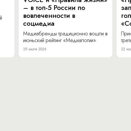
– в топ-5 России по
за
вовлеченности в
го
й
соцмедиа
«С
Медиабренды традиционно вошли в
Прин
июньский рейтинг «Медиалогии».
тре
29 июля 2026
22 ию