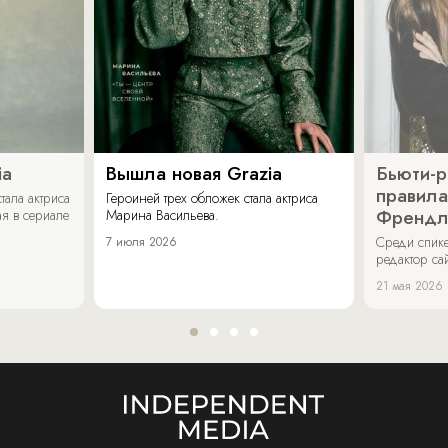
ia
Вышла новая Grazia
Бьюти-р
правила
тала актриса
Героиней трех обложек стала актриса
Френдл
я в сериале
Марина Васильева.
Среди спике
7 июля 2026
редактор са
21 мая 2026