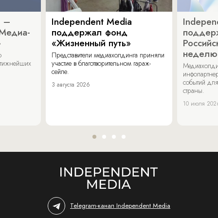
a –
Independent Media
Indepen
«Медиа-
поддержал фонд
поддер
»
«Жизненный путь»
Российс
неделю
о
Представители медиахолдинга приняли
стижнейших
участие в благотворительном гараж-
Медиахолди
сейле.
инфопартнер
событий для
3 августа 2026
страны.
10 июля 202
Telegram-канал Independent Media