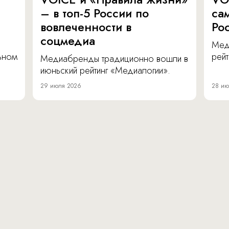
– в топ-5 России по
са
вовлеченности в
Ро
соцмедиа
Мед
льном
рейт
Медиабренды традиционно вошли в
июньский рейтинг «Медиалогии».
29 июля 2026
28 ию