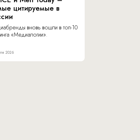
мые цитируемые в
ссии
иабренды вновь вошли в топ-10
инга «Медиалогии».
ля 2026