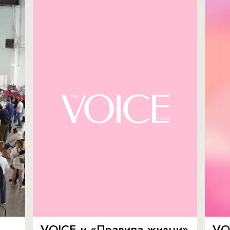
VOICE и «Правила жизни»
VO