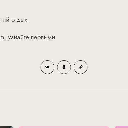
.
тний отдых.
am
: узнайте первыми