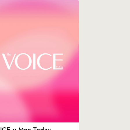
ICE и Men Today –